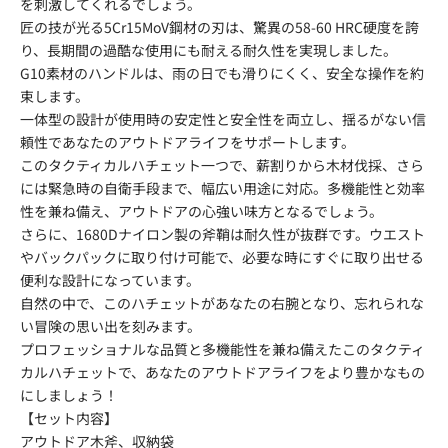
を刺激してくれるでしょう。
匠の技が光る5Cr15MoV鋼材の刃は、驚異の58-60 HRC硬度を誇
り、長期間の過酷な使用にも耐える耐久性を実現しました。
G10素材のハンドルは、雨の日でも滑りにくく、安全な操作を約
束します。
一体型の設計が使用時の安定性と安全性を両立し、揺るがない信
頼性であなたのアウトドアライフをサポートします。
このタクティカルハチェット一つで、薪割りから木材伐採、さら
には緊急時の自衛手段まで、幅広い用途に対応。多機能性と効率
性を兼ね備え、アウトドアの心強い味方となるでしょう。
さらに、1680Dナイロン製の斧鞘は耐久性が抜群です。ウエスト
やバックパックに取り付け可能で、必要な時にすぐに取り出せる
便利な設計になっています。
自然の中で、このハチェットがあなたの右腕となり、忘れられな
い冒険の思い出を刻みます。
プロフェッショナルな品質と多機能性を兼ね備えたこのタクティ
カルハチェットで、あなたのアウトドアライフをより豊かなもの
にしましょう！
【セット内容】
アウトドア木斧、収納袋