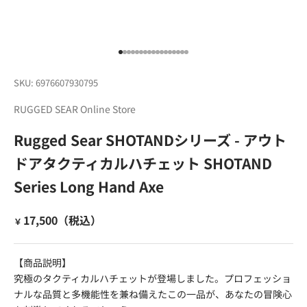
I18n Error: Missing interpolation value
I18n Error: Missing interpolation valu
I18n Error: Missing interpolation val
I18n Error: Missing interpolation va
I18n Error: Missing interpolation va
I18n Error: Missing interpolation v
I18n Error: Missing interpolation 
I18n Error: Missing interpolation
I18n Error: Missing interpolatio
I18n Error: Missing interpolati
I18n Error: Missing interpolat
I18n Error: Missing interpolat
I18n Error: Missing interpola
I18n Error: Missing interpol
I18n Error: Missing interpo
I18n Error: Missing interp
I18n Error: Missing inter
SKU: 6976607930795
RUGGED SEAR Online Store
Rugged Sear SHOTANDシリーズ - アウト
ドアタクティカルハチェット SHOTAND
Series Long Hand Axe
セール価格
17,500（税込）
￥
【商品説明】
究極のタクティカルハチェットが登場しました。
プロフェッショ
ナルな品質と多機能性を兼ね備えたこの一品が、あなたの冒険心